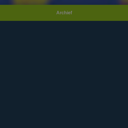
Archief
Datum:
Vrijdag 26 augustus 2022
Area(s):
Fabriek
,
Danceclub
Community:
Teenageparty
Open:
20:00
Deuren sluiten:
21:30
Sluiting:
00:00
Minimale leeftijd:
12
Maximale leeftijd:
15
Dresscode:
Wit