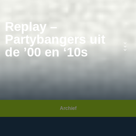
Replay –
Partybangers uit
de ’00 en ‘10s
Archief