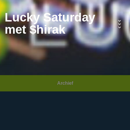
Lucky Saturday
met $hirak
Archief
Datum:
Zaterdag 22 april 2023
Area(s):
Fabriek
,
Danceclub
,
Party