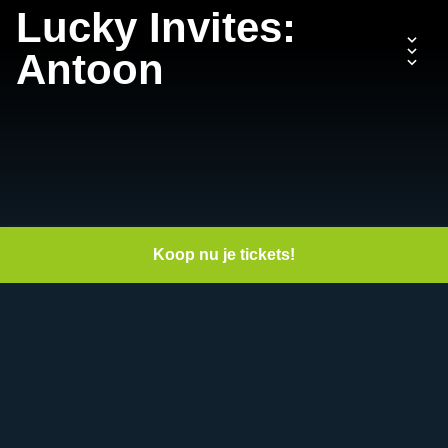
Lucky Invites:
Antoon
Koop nu je tickets!
Datum:
Zaterdag 06 november
2021
Area(s):
Fabriek
,
Danceclub
,
Party
Café