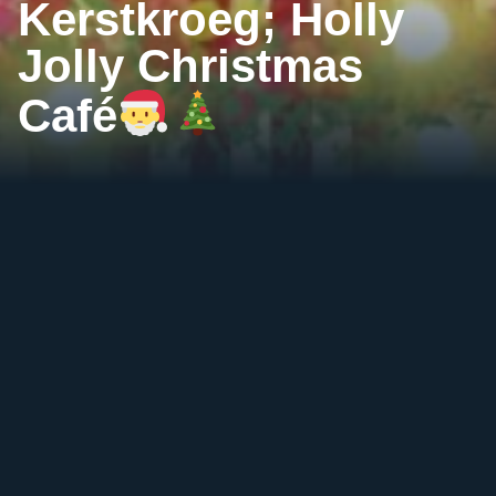
Kerstkroeg; Holly
Jolly Christmas
Café
Events
De gezelligste
kerstkroeg
Rijssenaren opgelet!