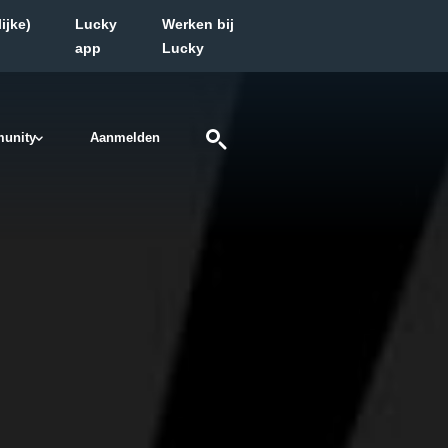
ijke)
Lucky
Werken bij
app
Lucky
unity
Aanmelden