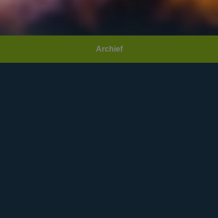
Archief
Datum:
Zaterdag 24 juni 2023
Area(s):
Fabriek
Community:
Teenageparty
Open:
20:00
Deuren sluiten:
21:30
Sluiting:
00:00
Minimale leeftijd:
12
Maximale leeftijd:
15