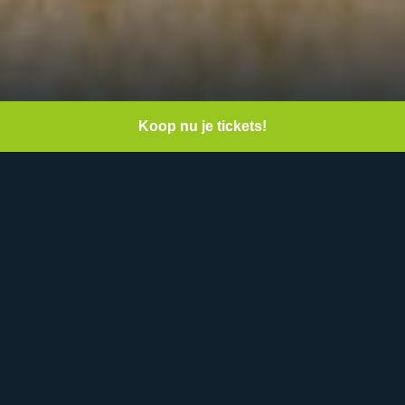
Koop nu je tickets!
Datum:
Zaterdag 27 november
2021
Area(s):
Fabriek
Tijd:
19:30
Minimale leeftijd:
16
Early Bird (ex fee)
€ 5,00