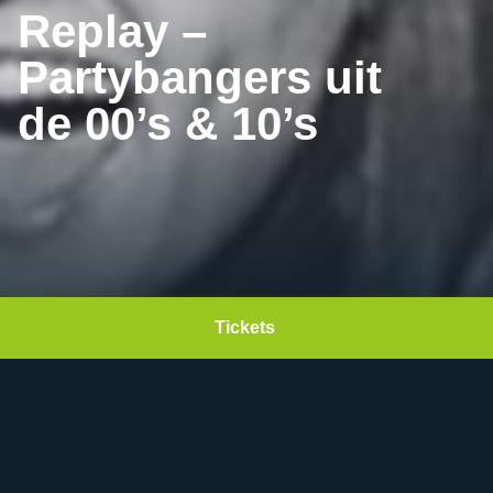
Replay –
Partybangers uit
de 00’s & 10’s
Tickets 
Datum:
Zaterdag 19 september
2026