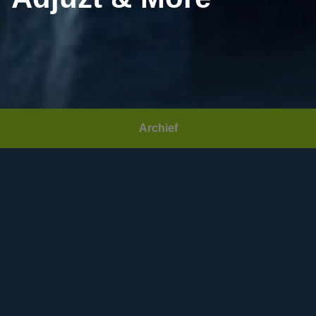
Archief
Datum:
Zaterdag 10 juni 2023
Area(s):
Fabriek
,
Party Café
Community:
Lucky Saturday
Open:
22:00
Deuren sluiten:
01:30