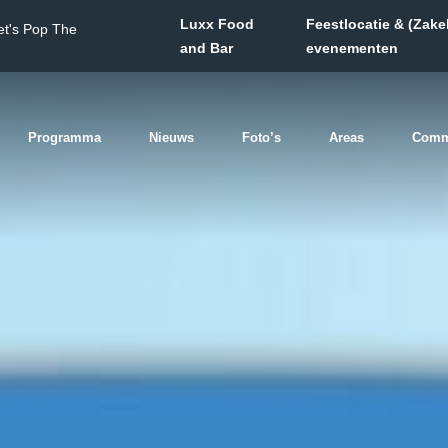
Luxx Food
Feestlocatie & (Zakel
et's Pop The
and Bar
evenementen
Programma
Nieuws
Foto’s
Areas
Comm