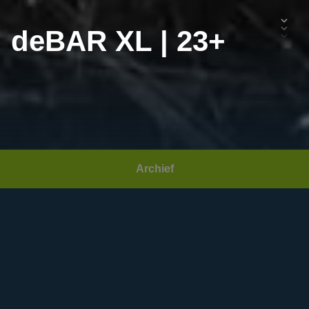
deBAR XL | 23+
Archief
Datum:
Zaterdag 14 oktober 2023
Area(s):
Fabriek
,
Plaza
,
Snackcorner
Community:
deBAR