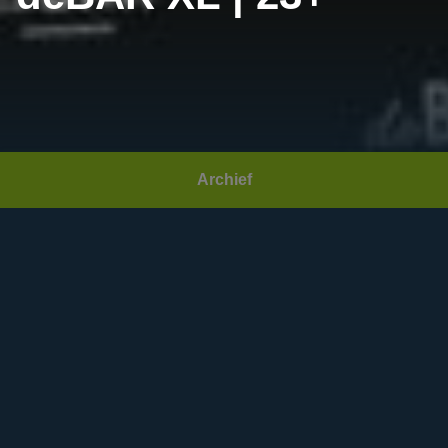
Archief
Datum:
Zaterdag 23 maart 2024
Area(s):
Fabriek
,
Plaza
,
Snackcorner
,
Grand Café
Community:
deBAR
Open:
22:00
Sluiting:
03:00