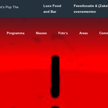
Luxx Food
Feestlocatie & (Zakel
et's Pop The
and Bar
evenementen
Programma
Nieuws
Foto’s
Areas
Comm