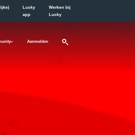
ijke)
Lucky
Werken bij
app
Lucky
unity
Aanmelden