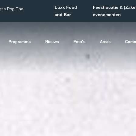
Luxx Food
Feestlocatie & (Zakel
et's Pop The
and Bar
evenementen
Programma
Nieuws
Foto’s
Areas
Comm