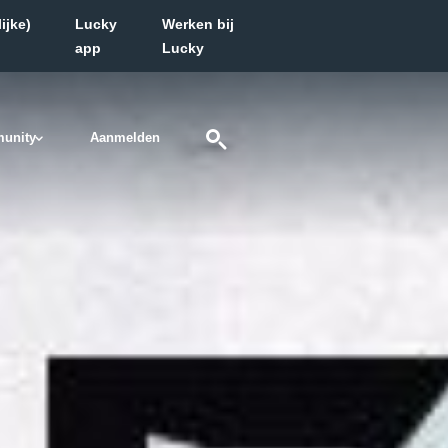
ijke)
Lucky
Werken bij
app
Lucky
unity
Aanmelden